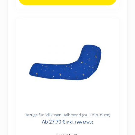
können
auf
der
Produktseite
gewählt
werden
Bezüge für Stillkissen Halbmond (ca. 135 x 35 cm)
Dieses
Ab
27,70
€
inkl. 19% MwSt
Produkt
weist