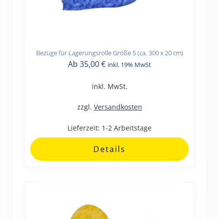
Bezüge für Lagerungsrolle Größe 5 (ca. 300 x 20 cm)
Dieses
Ab
35,00
€
inkl. 19% MwSt
Produkt
weist
inkl. MwSt.
mehrere
Varianten
zzgl.
Versandkosten
auf.
Lieferzeit:
1-2 Arbeitstage
Die
Optionen
Details
können
auf
der
Produktseite
gewählt