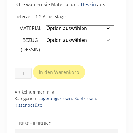
Bitte wählen Sie Material und
Dessin
aus.
Lieferzeit:
1-2 Arbeitstage
MATERIAL
BEZUG
(DESSIN)
Bezüge
In den Warenkorb
für
Universalhörnchen
Artikelnummer:
n. a.
(ca.
Kategorien:
Lagerungskissen
,
Kopfkissen
,
95
Kissenbezüge
x
22
BESCHREIBUNG
cm)