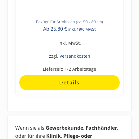
Bezüge für Armkissen (ca. 50 x 80 cm)
Dieses
Ab
25,80
€
inkl. 19% MwSt
Produkt
weist
inkl. MwSt.
mehrere
Varianten
zzgl.
Versandkosten
auf.
Lieferzeit:
1-2 Arbeitstage
Die
Optionen
Details
können
auf
der
Produktseite
Haupt-
gewählt
werden
Sidebar
Wenn sie als
Gewerbekunde
,
Fachhändler
,
oder für ihre
Klinik
,
Pflege- oder