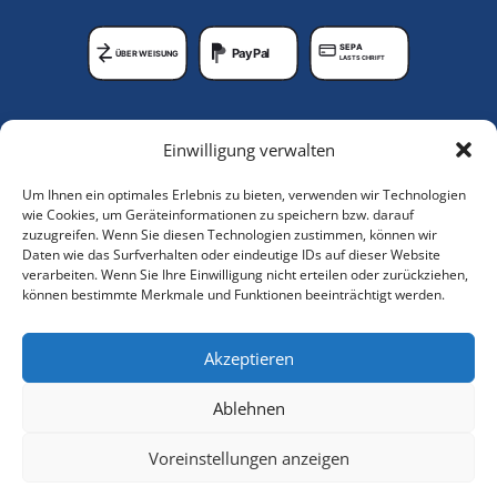
SEPA
PayPal
ÜBERWEISUNG
LASTSCHRIFT
Unternehmen
Einwilligung verwalten
Lagerungshilfen-Shop
Um Ihnen ein optimales Erlebnis zu bieten, verwenden wir Technologien
Anleitungsvideos
wie Cookies, um Geräteinformationen zu speichern bzw. darauf
zuzugreifen. Wenn Sie diesen Technologien zustimmen, können wir
Über uns
Daten wie das Surfverhalten oder eindeutige IDs auf dieser Website
verarbeiten. Wenn Sie Ihre Einwilligung nicht erteilen oder zurückziehen,
Service
können bestimmte Merkmale und Funktionen beeinträchtigt werden.
Kundenkonto
FAQs
Akzeptieren
Ablehnen
Voreinstellungen anzeigen
Urheberrecht © 2026
Centre ®