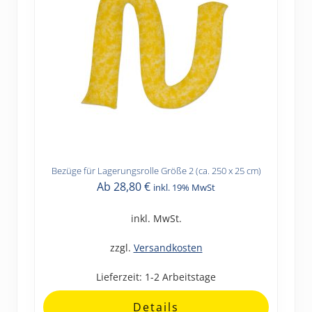
werden
Bezüge für Lagerungsrolle Größe 2 (ca. 250 x 25 cm)
Dieses
Ab
28,80
€
inkl. 19% MwSt
Produkt
weist
inkl. MwSt.
mehrere
Varianten
zzgl.
Versandkosten
auf.
Lieferzeit:
1-2 Arbeitstage
Die
Optionen
Details