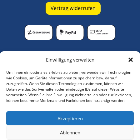
Vertrag widerrufen
SEPA
PayPal
ÜBERWEISUNG
LASTSCHRIFT
Unternehmen
Einwilligung verwalten
Lagerungshilfen-Shop
Um Ihnen ein optimales Erlebnis zu bieten, verwenden wir Technologien
Anleitungsvideos
wie Cookies, um Geräteinformationen zu speichern bzw. darauf
zuzugreifen. Wenn Sie diesen Technologien zustimmen, können wir
Über uns
Daten wie das Surfverhalten oder eindeutige IDs auf dieser Website
verarbeiten. Wenn Sie Ihre Einwilligung nicht erteilen oder zurückziehen,
Service
können bestimmte Merkmale und Funktionen beeinträchtigt werden.
Kundenkonto
FAQs
Akzeptieren
Ablehnen