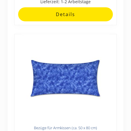
Lieferzeit:
1-2 Arbeitstage
Die
Optionen
Details
können
auf
der
Produktseite
gewählt
werden
Bezüge für Armkissen (ca. 50 x 80 cm)
Dieses