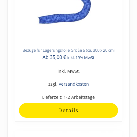
Bezüge für Lagerungsrolle Größe 5 (ca. 300 x 20 cm)
Dieses
Ab
35,00
€
inkl. 19% MwSt
Produkt
weist
inkl. MwSt.
mehrere
Varianten
zzgl.
Versandkosten
auf.
Lieferzeit:
1-2 Arbeitstage
Die
Optionen
Details
können
auf
der