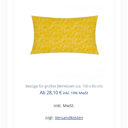
Produktseite
gewählt
werden
Bezüge für großes Beinkissen (ca. 100 x 65 cm)
Dieses
Ab
28,10
€
inkl. 19% MwSt
Produkt
weist
inkl. MwSt.
mehrere
Varianten
zzgl.
Versandkosten
auf.