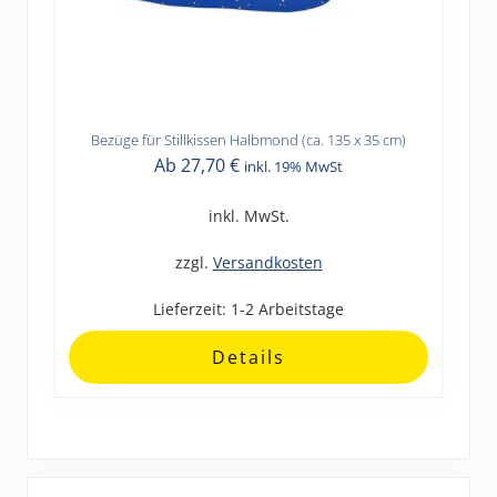
Bezüge für Stillkissen Halbmond (ca. 135 x 35 cm)
Dieses
Ab
27,70
€
inkl. 19% MwSt
Produkt
weist
inkl. MwSt.
mehrere
Varianten
zzgl.
Versandkosten
auf.
Lieferzeit:
1-2 Arbeitstage
Die
Optionen
Details
können
auf
der
Produktseite
Haupt-
gewählt