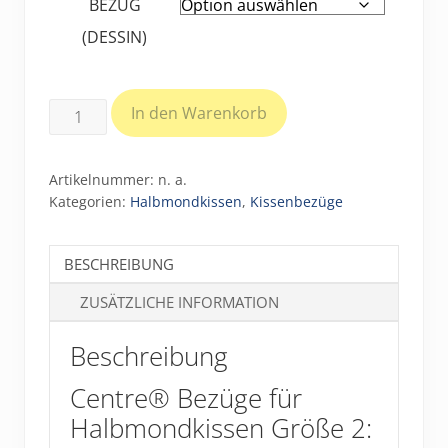
BEZUG
(DESSIN)
Bezüge
In den Warenkorb
für
Halbmondkissen
Artikelnummer:
n. a.
Größe
Kategorien:
Halbmondkissen
,
Kissenbezüge
2
(ca.
BESCHREIBUNG
165
x
ZUSÄTZLICHE INFORMATION
40
cm)
Beschreibung
Menge
Centre® Bezüge für
Halbmondkissen Größe 2: