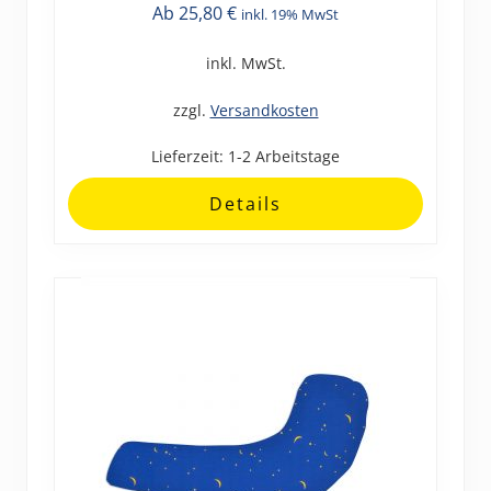
Ab
25,80
€
inkl. 19% MwSt
Produkt
weist
inkl. MwSt.
mehrere
Varianten
zzgl.
Versandkosten
auf.
Lieferzeit:
1-2 Arbeitstage
Die
Optionen
Details
können
auf
der
Produktseite
gewählt
werden