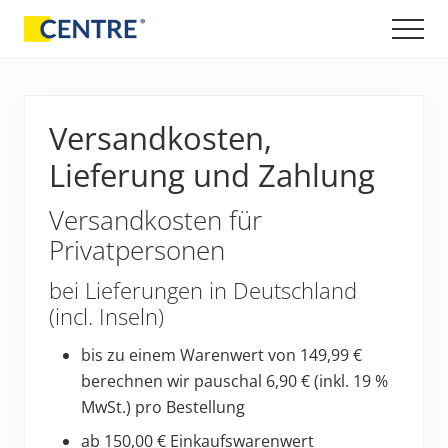
Menü
Skip
Zur
Men
to
Fußzeile
Entwicklung
main
springen
und
content
Vertrieb
von
Versandkosten,
Lagerungshilfen
und
Lieferung und Zahlung
orthopädischen
Produkten
Versandkosten für
Privatpersonen
bei Lieferungen in Deutschland
(incl. Inseln)
bis zu einem Warenwert von 149,99 €
berechnen wir pauschal 6,90 € (inkl. 19 %
MwSt.)
pro Bestellung
ab 150,00 € Einkaufswarenwert