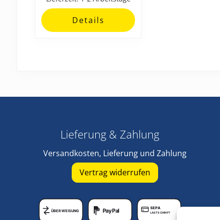
auf
Details
der
Produktseite
gewählt
werden
Lieferung & Zahlung
Versandkosten, Lieferung und Zahlung
Vertrag widerrufen
SEPA
PayPal
ÜBERWEISUNG
LASTSCHRIFT