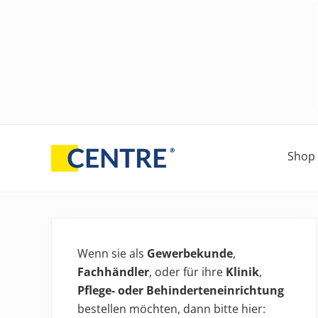
Skip
Skip
Skip
Zur
Zur
to
to
to
Hauptsidebar
Fußzeile
right
main
secondary
springen
springen
header
content
navigation
navigation
Shop
Entwicklung
und
Vertrieb
Haupt-
von
Sidebar
Lagerungshilfen
Wenn sie als
Gewerbekunde
,
und
Fachhändler
, oder für ihre
Klinik
,
orthopädischen
Pflege- oder Behinderteneinrichtung
Produkten
bestellen möchten, dann bitte hier: