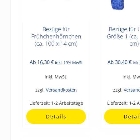
Bezüge für
Bezüge für 
Dieses
Dieses
Frühchenhörnchen
Größe 1 (ca.
Produkt
Produkt
(ca. 100 x 14 cm)
cm)
weist
weist
mehrere
mehrere
Varianten
Varianten
Ab
16,30
€
Ab
30,40
€
inkl. 19% MwSt
ink
auf.
auf.
inkl. MwSt.
inkl. Mw
Die
Die
Optionen
Optionen
zzgl.
Versandkosten
zzgl.
Versan
können
können
auf
auf
Lieferzeit:
1-2 Arbeitstage
Lieferzeit:
1-2 A
der
der
Details
Detai
Produktseite
Produktseite
gewählt
gewählt
werden
werden