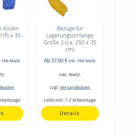
U-Kissen
Bezüge für
Dieses
 195 x 35
Lagerungsschlange
Produkt
Größe 2 (ca. 250 x 35
weist
cm)
mehrere
Varianten
Ab
37,00
€
l. 19% MwSt
inkl. 19% MwSt
auf.
St.
inkl. MwSt.
Die
Optionen
dkosten
zzgl.
Versandkosten
können
auf
rbeitstage
Lieferzeit:
1-2 Arbeitstage
der
ls
Details
Produktseite
gewählt
werden