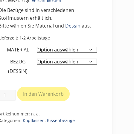
inkl. MwSt.
zzgl.
Versandkosten
Die Bezüge sind in verschiedenen
Stoffmustern erhältlich.
Bitte wählen Sie Material und
Dessin
aus.
Lieferzeit:
1-2 Arbeitstage
MATERIAL
BEZUG
(DESSIN)
Bezüge
In den Warenkorb
für
Kopfkissen
Artikelnummer:
n. a.
Größe
Kategorien:
Kopfkissen
,
Kissenbezüge
1
(ca.