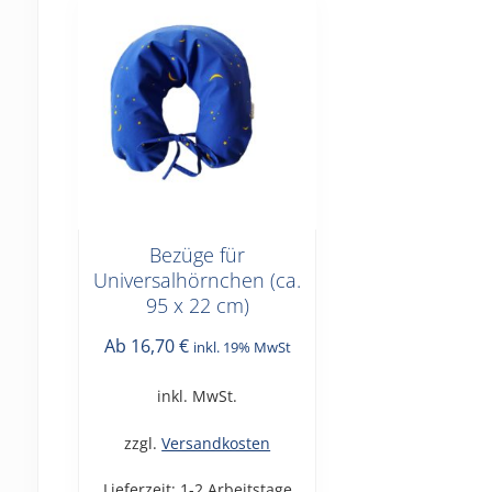
Bezüge für
Dieses
Universalhörnchen (ca.
Produkt
95 x 22 cm)
weist
mehrere
Ab
16,70
€
inkl. 19% MwSt
Varianten
inkl. MwSt.
auf.
Die
zzgl.
Versandkosten
Optionen
können
Lieferzeit:
1-2 Arbeitstage