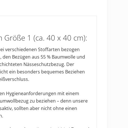
40
x
40
cm)
Menge
 Größe 1 (ca. 40 x 40 cm):
rei verschiedenen Stoffarten bezogen
, den Bezügen aus 55 % Baumwolle und
schichteten Nässeschutzbezug. Der
glicht ein besonders bequemes Beziehen
ißverschluss.
eren Hygieneanforderungen mit einem
umwollbezug zu beziehen – denn unsere
ktiv, sollten aber nicht ohne einen
n.