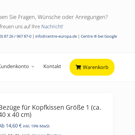
en Sie Fragen, Wünsche oder Anregungen?
freuen uns auf Ihre
Nachricht!
Befo
Head
0) 87 26 / 967 87-0
|
info@centre-europa.de
|
Centre ® bei Google
Kundenkonto
Kontakt
Warenkorb
Bezüge für Kopfkissen Größe 1 (ca.
40 x 40 cm)
Ab
14,60
€
inkl. 19% MwSt