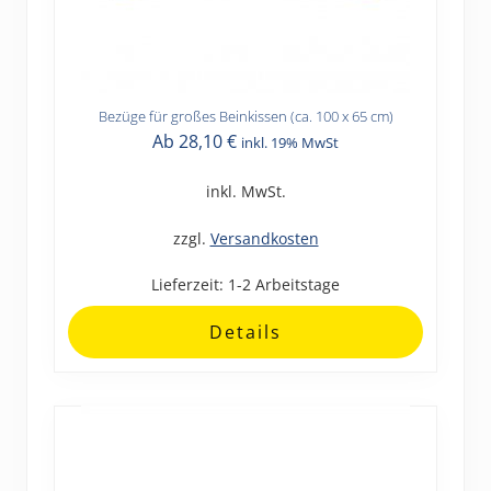
Bezüge für großes Beinkissen (ca. 100 x 65 cm)
Dieses
Ab
28,10
€
inkl. 19% MwSt
Produkt
weist
inkl. MwSt.
mehrere
Varianten
zzgl.
Versandkosten
auf.
Lieferzeit:
1-2 Arbeitstage
Die
Optionen
Details
können
auf
der
Produktseite
gewählt
werden