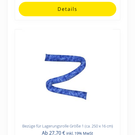
Optionen
Details
können
auf
der
Produktseite
gewählt
werden
Bezüge für Lagerungsrolle Größe 1 (ca. 250 x 16 cm)
Dieses
Ab
27,70
€
inkl. 19% MwSt
Produkt