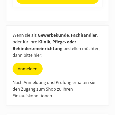
können
auf
der
Produktseite
Haupt-
gewählt
werden
Sidebar
Wenn sie als
Gewerbekunde
,
Fachhändler
,
oder für ihre
Klinik
,
Pflege- oder
Behinderteneinrichtung
bestellen möchten,
dann bitte hier:
Anmelden
Nach Anmeldung und Prüfung erhalten sie
den Zugang zum Shop zu Ihren
Einkaufskonditionen.