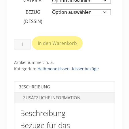
MATERIAL
BEZUG
(DESSIN)
Bezüge
In den Warenkorb
für
Halbmondkissen
Artikelnummer:
n. a.
2-
Kategorien:
Halbmondkissen
,
Kissenbezüge
Kammer-
System
BESCHREIBUNG
(ca.
165
ZUSÄTZLICHE INFORMATION
x
40
Beschreibung
cm)
Bezüge für das
Menge