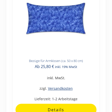
Bezüge für Armkissen (ca. 50 x 80 cm)
Dieses
Ab
25,80
€
inkl. 19% MwSt
Produkt
weist
inkl. MwSt.
mehrere
Varianten
zzgl.
Versandkosten
auf.
Lieferzeit:
1-2 Arbeitstage
Die
Optionen
Details