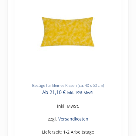
Bezüge für kleines Kissen (ca. 40 x 60 cm)
Dieses
Ab
21,10
€
inkl. 19% MwSt
Produkt
weist
inkl. MwSt.
mehrere
Varianten
zzgl.
Versandkosten
auf.
Lieferzeit:
1-2 Arbeitstage
Die