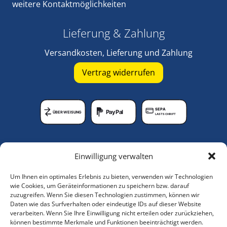
weitere
Kontaktmöglichkeiten
Lieferung & Zahlung
Versandkosten, Lieferung und Zahlung
Vertrag widerrufen
SEPA
PayPal
ÜBERWEISUNG
LASTSCHRIFT
Unternehmen
Einwilligung verwalten
Lagerungshilfen-Shop
Um Ihnen ein optimales Erlebnis zu bieten, verwenden wir Technologien
Anleitungsvideos
wie Cookies, um Geräteinformationen zu speichern bzw. darauf
zuzugreifen. Wenn Sie diesen Technologien zustimmen, können wir
Über uns
Daten wie das Surfverhalten oder eindeutige IDs auf dieser Website
verarbeiten. Wenn Sie Ihre Einwilligung nicht erteilen oder zurückziehen,
Service
können bestimmte Merkmale und Funktionen beeinträchtigt werden.