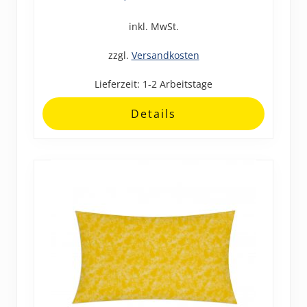
weist
inkl. MwSt.
mehrere
Varianten
zzgl.
Versandkosten
auf.
Lieferzeit:
1-2 Arbeitstage
Die
Optionen
Details
können
auf
der
Produktseite
gewählt
werden