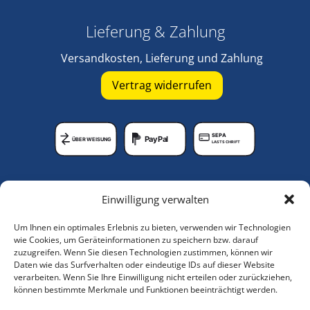
Lieferung & Zahlung
Versandkosten, Lieferung und Zahlung
Vertrag widerrufen
SEPA
PayPal
ÜBERWEISUNG
LASTSCHRIFT
Unternehmen
Einwilligung verwalten
Lagerungshilfen-Shop
Um Ihnen ein optimales Erlebnis zu bieten, verwenden wir Technologien
Anleitungsvideos
wie Cookies, um Geräteinformationen zu speichern bzw. darauf
zuzugreifen. Wenn Sie diesen Technologien zustimmen, können wir
Über uns
Daten wie das Surfverhalten oder eindeutige IDs auf dieser Website
verarbeiten. Wenn Sie Ihre Einwilligung nicht erteilen oder zurückziehen,
Service
können bestimmte Merkmale und Funktionen beeinträchtigt werden.
Kundenkonto