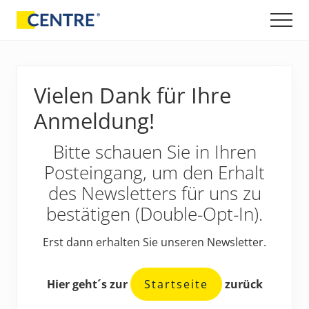
Menü
Skip
Zur
Zur
Men
to
Hauptsidebar
Fußzeile
Entwicklung
main
springen
springen
und
content
Vertrieb
von
Vielen Dank für Ihre
Lagerungshilfen
und
Anmeldung!
orthopädischen
Produkten
Bitte schauen Sie in Ihren
Posteingang, um den Erhalt
des Newsletters für uns zu
bestätigen (Double-Opt-In).
Erst dann erhalten Sie unseren Newsletter.
Hier geht´s zur
Startseite
zurück