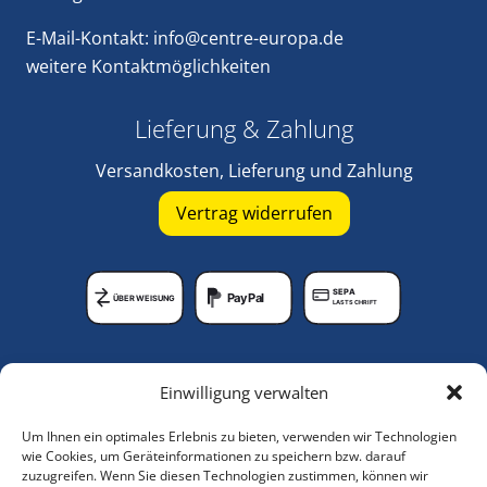
E-Mail-Kontakt:
info@centre-europa.de
weitere
Kontaktmöglichkeiten
Lieferung & Zahlung
Versandkosten, Lieferung und Zahlung
Vertrag widerrufen
SEPA
PayPal
ÜBERWEISUNG
LASTSCHRIFT
Unternehmen
Einwilligung verwalten
Lagerungshilfen-Shop
Um Ihnen ein optimales Erlebnis zu bieten, verwenden wir Technologien
Anleitungsvideos
wie Cookies, um Geräteinformationen zu speichern bzw. darauf
zuzugreifen. Wenn Sie diesen Technologien zustimmen, können wir