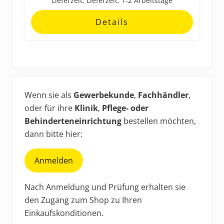
Lieferzeit:
Lieferzeit: 1-2 Arbeitstage
Details
Haupt-
Sidebar
Wenn sie als
Gewerbekunde
,
Fachhändler
,
oder für ihre
Klinik
,
Pflege- oder
Behinderteneinrichtung
bestellen möchten,
dann bitte hier:
Anmelden
Nach Anmeldung und Prüfung erhalten sie
den Zugang zum Shop zu Ihren
Einkaufskonditionen.