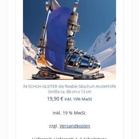
gewählt
werden
IN-SCHUH-GLEITER die flexible Skischuh-Anziehhilfe
Größe ca. 88 cm x 13 cm
19,90
€
inkl. 19% MwSt
inkl. 19 % MwSt.
zzgl.
Versandkosten