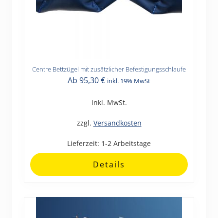
Centre Bettzügel mit zusätzlicher Befestigungsschlaufe
Dieses
Ab
95,30
€
inkl. 19% MwSt
Produkt
weist
inkl. MwSt.
mehrere
Varianten
zzgl.
Versandkosten
auf.
Lieferzeit:
1-2 Arbeitstage
Die
Optionen
Details
können
auf
der
Produktseite