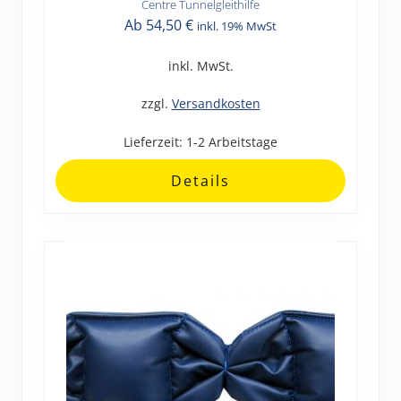
Centre Tunnelgleithilfe
Dieses
Ab
54,50
€
inkl. 19% MwSt
Produkt
weist
inkl. MwSt.
mehrere
Varianten
zzgl.
Versandkosten
auf.
Lieferzeit:
1-2 Arbeitstage
Die
Optionen
Details
können
auf
der
Produktseite
gewählt
werden