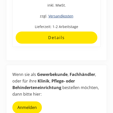
weist
inkl. MwSt.
mehrere
Varianten
zzgl.
Versandkosten
auf.
Lieferzeit:
1-2 Arbeitstage
Die
Optionen
Details
können
auf
der
Produktseite
Haupt-
gewählt
werden
Sidebar
Wenn sie als
Gewerbekunde
,
Fachhändler
,
oder für ihre
Klinik
,
Pflege- oder
Behinderteneinrichtung
bestellen möchten,
dann bitte hier:
Anmelden