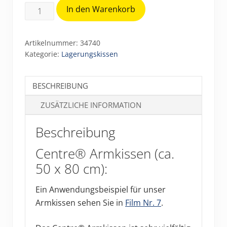
Centre
In den Warenkorb
Armkissen
(ca.
Artikelnummer:
34740
50
Kategorie:
Lagerungskissen
x
80
BESCHREIBUNG
cm)
Menge
ZUSÄTZLICHE INFORMATION
Beschreibung
Centre® Armkissen (ca.
50 x 80 cm):
Ein Anwendungsbeispiel für unser
Armkissen sehen Sie in
Film Nr. 7
.