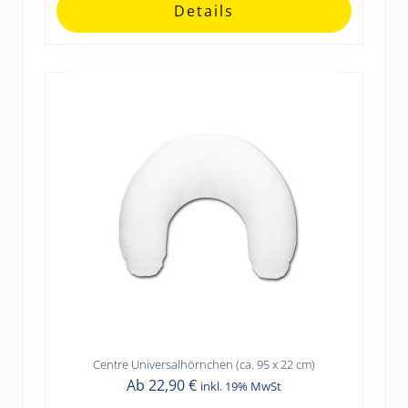
Optionen
Details
können
auf
der
Produktseite
gewählt
werden
Centre Universalhörnchen (ca. 95 x 22 cm)
Dieses
Ab
22,90
€
inkl. 19% MwSt
Produkt