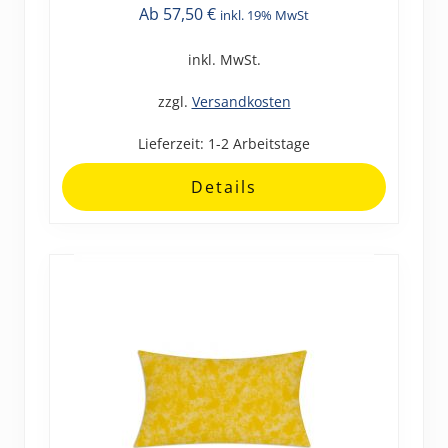
Ab
57,50
€
inkl. 19% MwSt
Produkt
weist
inkl. MwSt.
mehrere
Varianten
zzgl.
Versandkosten
auf.
Lieferzeit:
1-2 Arbeitstage
Die
Optionen
Details
können
auf
der
Produktseite
gewählt
werden