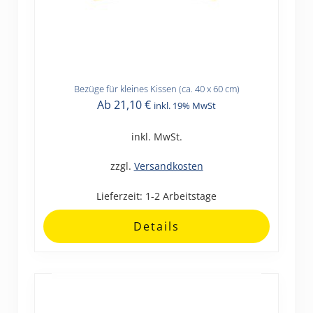
Bezüge für kleines Kissen (ca. 40 x 60 cm)
Dieses
Ab
21,10
€
inkl. 19% MwSt
Produkt
weist
inkl. MwSt.
mehrere
Varianten
zzgl.
Versandkosten
auf.
Lieferzeit:
1-2 Arbeitstage
Die
Optionen
Details
können
auf
der
Produktseite
gewählt