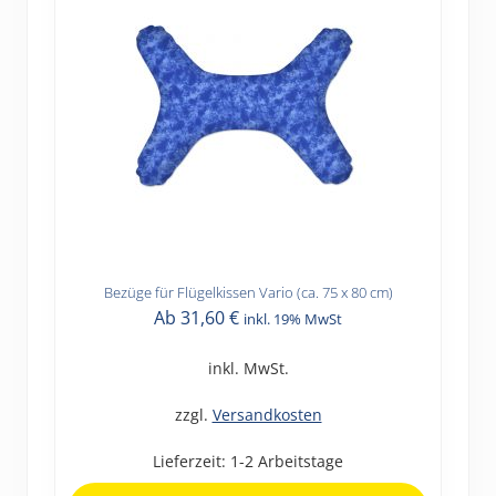
werden
Bezüge für Flügelkissen Vario (ca. 75 x 80 cm)
Dieses
Ab
31,60
€
inkl. 19% MwSt
Produkt
weist
inkl. MwSt.
mehrere
Varianten
zzgl.
Versandkosten
auf.
Lieferzeit:
1-2 Arbeitstage
Die