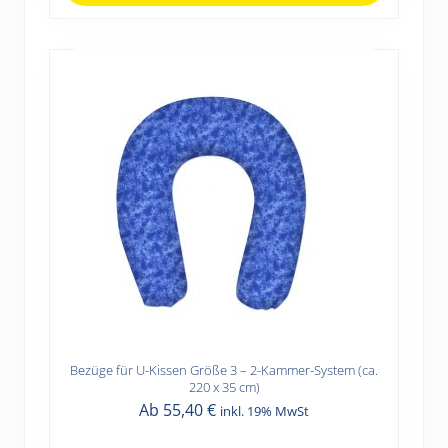
auf
der
Produktseite
gewählt
werden
Bezüge für U-Kissen Größe 3 – 2-Kammer-System (ca.
Dieses
220 x 35 cm)
Produkt
Ab
55,40
€
inkl. 19% MwSt
weist