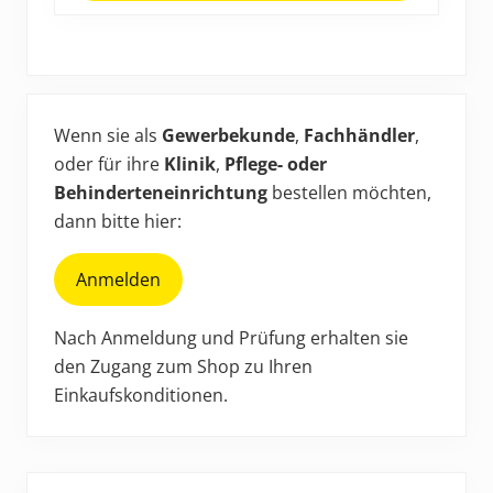
auf
der
Produktseite
Haupt-
gewählt
werden
Sidebar
Wenn sie als
Gewerbekunde
,
Fachhändler
,
oder für ihre
Klinik
,
Pflege- oder
Behinderteneinrichtung
bestellen möchten,
dann bitte hier:
Anmelden
Nach Anmeldung und Prüfung erhalten sie
den Zugang zum Shop zu Ihren
Einkaufskonditionen.