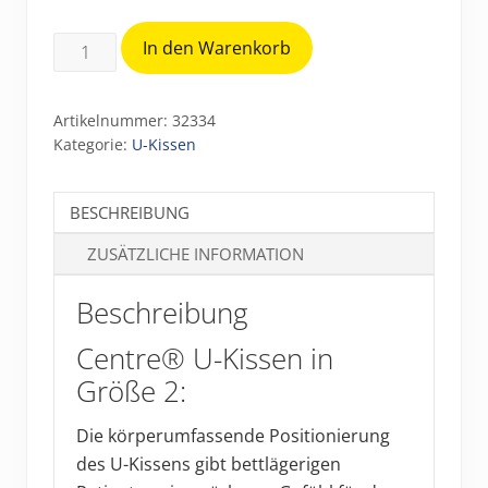
Centre
In den Warenkorb
U-
Kissen
Artikelnummer:
32334
Größe
Kategorie:
U-Kissen
2
(ca.
BESCHREIBUNG
330
x
ZUSÄTZLICHE INFORMATION
35
cm)
Beschreibung
Menge
Centre® U-Kissen in
Größe 2:
Die körperumfassende Positionierung
des U-Kissens gibt bettlägerigen