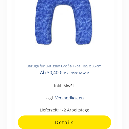
Bezüge für U-Kissen Größe 1 (ca. 195 x 35 cm)
Dieses
Ab
30,40
€
inkl. 19% MwSt
Produkt
weist
inkl. MwSt.
mehrere
Varianten
zzgl.
Versandkosten
auf.
Lieferzeit:
1-2 Arbeitstage
Die
Optionen
Details
können