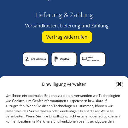
Lieferung & Zahlung
Versandkosten, Lieferung und Zahlung
Vertrag widerrufen
SEPA
PayPal
ÜBERWEISUNG
LASTSCHRIFT
Unternehmen
Einwilligung verwalten
Lagerungshilfen-Shop
Um Ihnen ein optimales Erlebnis zu bieten, verwenden wir Technologien
Anleitungsvideos
wie Cookies, um Geräteinformationen zu speichern bzw. darauf
zuzugreifen. Wenn Sie diesen Technologien zustimmen, können wir
Über uns
Daten wie das Surfverhalten oder eindeutige IDs auf dieser Website
verarbeiten. Wenn Sie Ihre Einwilligung nicht erteilen oder zurückziehen,
Service
können bestimmte Merkmale und Funktionen beeinträchtigt werden.