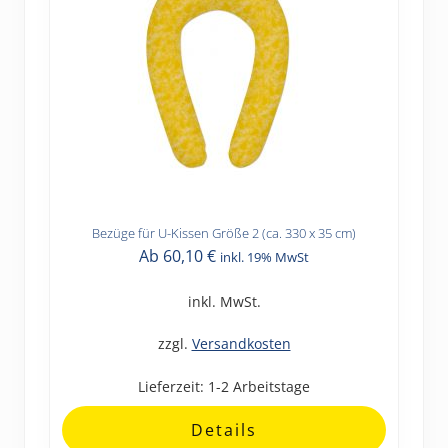
Bezüge für U-Kissen Größe 2 (ca. 330 x 35 cm)
Dieses
Ab
60,10
€
inkl. 19% MwSt
Produkt
weist
inkl. MwSt.
mehrere
Varianten
zzgl.
Versandkosten
auf.
Lieferzeit:
1-2 Arbeitstage
Die
Optionen
Details
können