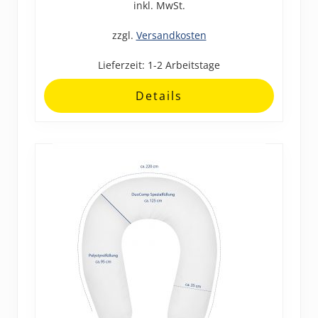
mehrere
inkl. MwSt.
Varianten
zzgl.
Versandkosten
auf.
Die
Lieferzeit:
1-2 Arbeitstage
Optionen
können
Details
auf
der
Produktseite
gewählt
werden